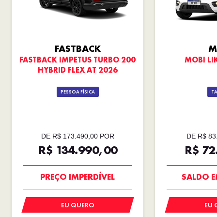
FASTBACK
M
FASTBACK IMPETUS TURBO 200
MOBI LIK
HYBRID FLEX AT 2026
PESSOA FÍSICA
TA
DE R$ 173.490,00 POR
DE R$ 83
R$ 134.990,00
R$ 72
OPORTUNIDADE
SALDO E
PREÇO IMPERDÍVEL
EU QUERO
EU 