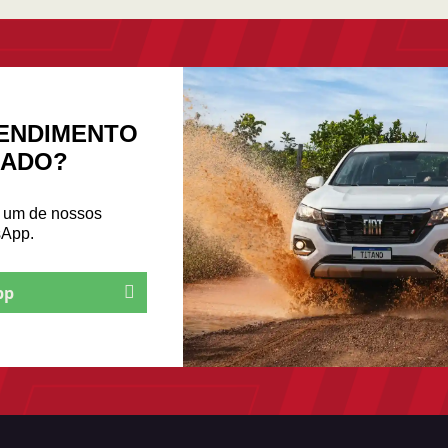
ENDIMENTO
ZADO?
m um de nossos
sApp.
pp